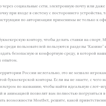
 через социальные сети, электронную почту или даже
чку при входе в систему с постороннего устройства, та
нструкции по авторизации применимы не только к офи
укмекерскую контору, чтобы делать ставки на спорт, M
 среди пользователей пользуются разделы “Казино” и
оздать безопасную и комфортную среду, в которой наш
 опытом.
а территории России нелегально, это не мешало игрока
ой букмекерской конторы. Если вы не знаете, с чего н
льтром по названию, чтобы найти идеальную слот-игр
й и анимацией позволят вам полностью погрузиться в
овать возможности Mostbet, решите, какой приветствен