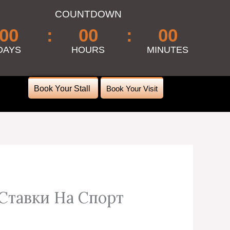
COUNTDOWN
00
00
00
DAYS
HOURS
MINUTES
Book Your Stall
Book Your Visit
Ставки На Спорт