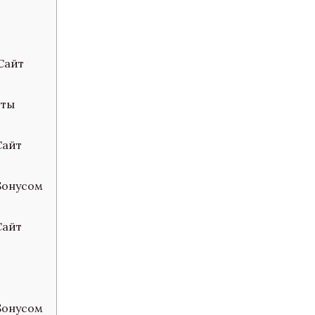
Сайт
оты
Сайт
Бонусом
Сайт
Бонусом