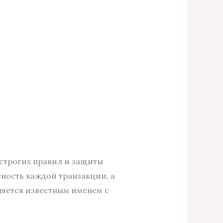
 строгих правил и защиты
сность каждой транзакции, а
ляется известным именем с