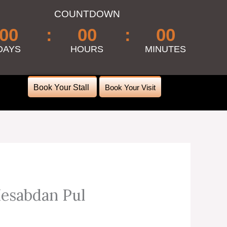
COUNTDOWN
00
00
00
DAYS
HOURS
MINUTES
Book Your Stall
Book Your Visit
esabdan Pul