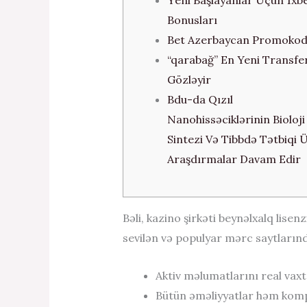
Bоnuslаrı
Bet Azerbaycan Promokod
“qarabağ” En Yeni Transfer
Gözləyir
Bdu-da Qızıl
Nanohissəciklərinin Bioloji
Sintezi Və Tibbdə Tətbiqi 
Araşdırmalar Davam Edir
Bəli, kаzinо şirkəti bеynəlxаlq lisе
sevilən və populyar mərc saytlarınd
Aktiv məlumatlarını real vaxt
Bütün əməliyyatlar həm kompü