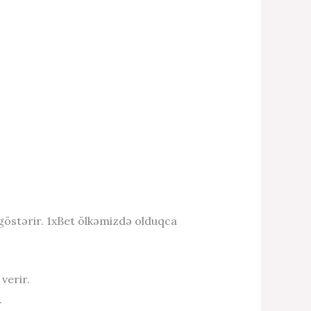
а göstərir. 1xBet ölkəmizdə olduqca
verir.
.