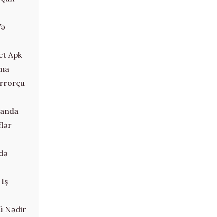
Və
et Apk
tma
rrorçu
canda
lər
də
 Iş
ü Nədir