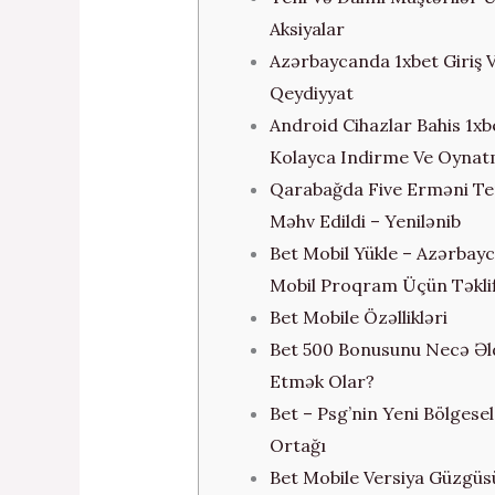
Аksiyаlаr
Azərbaycanda 1xbet Giriş 
Qeydiyyat
Android Cihazlar Bahis 1xb
Kolayca Indirme Ve Oyna
Qarabağda Five Erməni Te
Məhv Edildi – Yenilənib
Bet Mobil Yükle – Azərbay
Mobil Proqram Üçün Təklif
Bet Mobile Özəllikləri
Bet 500 Bonusunu Necə Əl
Etmək Olar?
Bet – Psg’nin Yeni Bölgesel
Ortağı
Bet Mobile Versiya Güzgüs