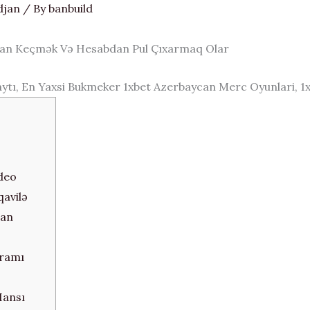
djan
/ By
banbuild
dan Keçmək Və Hesabdan Pul Çıxarmaq Olar
ytı, En Yaxsi Bukmeker 1xbet Azerbaycan Merc Oyunlari, 1
̇deo
qavilə
dan
ramı
Hansı