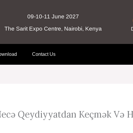
09-10-11 June 2027
The Sarit Expo Centre, Nairobi, Kenya
ownload
Contact Us
Necə Qeydiyyatdan Keçmək Və H