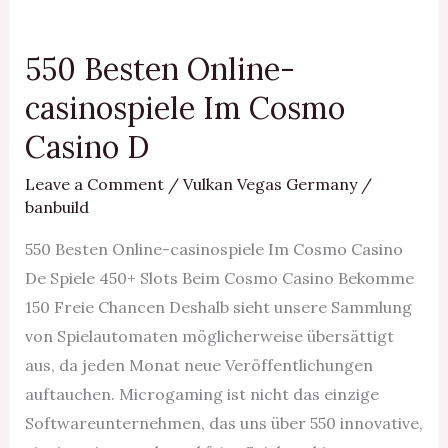
550 Besten Online-
550
Besten
casinospiele Im Cosmo
Online-
Casino D
casinospiele
Im
Leave a Comment
/
Vulkan Vegas Germany
/
banbuild
Cosmo
Casino
550 Besten Online-casinospiele Im Cosmo Casino
D
De Spiele 450+ Slots Beim Cosmo Casino Bekomme
150 Freie Chancen Deshalb sieht unsere Sammlung
von Spielautomaten möglicherweise übersättigt
aus, da jeden Monat neue Veröffentlichungen
auftauchen. Microgaming ist nicht das einzige
Softwareunternehmen, das uns über 550 innovative,